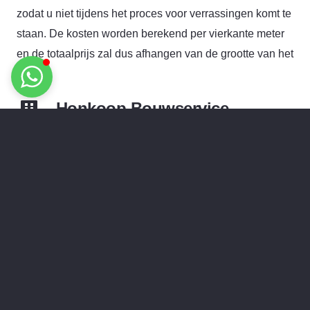
zodat u niet tijdens het proces voor verrassingen komt te
staan. De kosten worden berekend per vierkante meter
en de totaalprijs zal dus afhangen van de grootte van het
project.
Honkoop Bouwservice
Vecht 63
2911 EM Nieuwerkerk aan den IJssel
Telefoonnummer
06-15906768
E-mailadres
info@honkoopbouwservice.nl