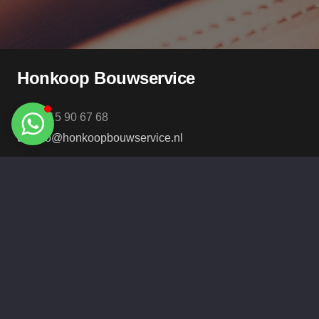
Honkoop Bouwservice
06 15 90 67 68
info@honkoopbouwservice.nl
Vecht 63
2911 EM Nieuwerkerk aan den IJssel
KvK-nummer:
67714366
BTW-nummer:
NL002345173B37
Navigatie
Home