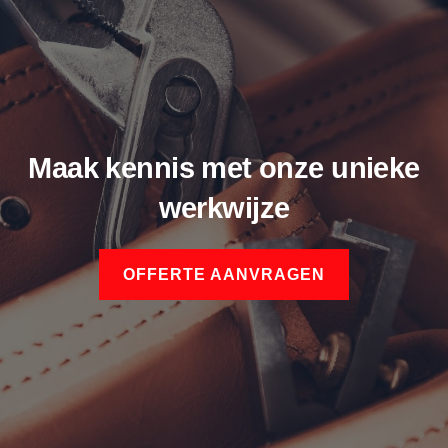
Maak kennis met onze unieke
werkwijze
OFFERTE AANVRAGEN
Dylan van Honkoop
Bouwservice