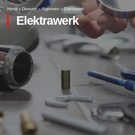
Home
»
Diensten
»
Algemeen
»
Elektrawerk
Elektrawerk